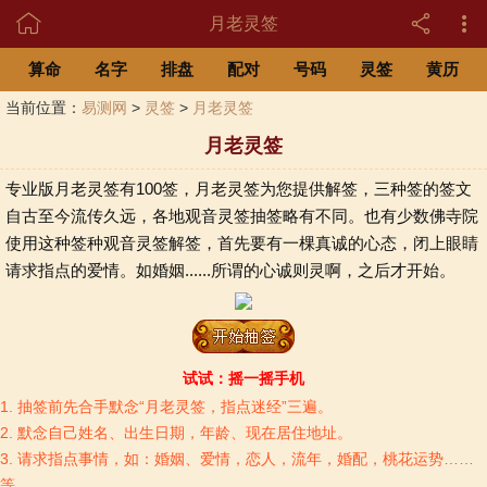

月老灵签
算命
名字
排盘
配对
号码
灵签
黄历
当前位置：
易测网
>
灵签
>
月老灵签
月老灵签
专业版月老灵签有100签，月老灵签为您提供解签，三种签的签文
自古至今流传久远，各地观音灵签抽签略有不同。也有少数佛寺院
使用这种签种观音灵签解签，首先要有一棵真诚的心态，闭上眼睛
请求指点的爱情。如婚姻......所谓的心诚则灵啊，之后才开始。
试试：摇一摇手机
1. 抽签前先合手默念“月老灵签，指点迷经”三遍。
2. 默念自己姓名、出生日期，年龄、现在居住地址。
3. 请求指点事情，如：婚姻、爱情，恋人，流年，婚配，桃花运势……
等。