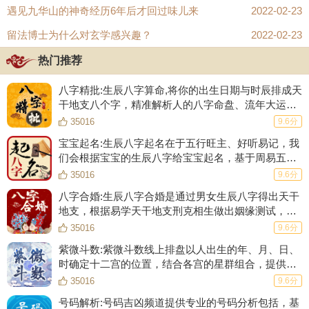
遇见九华山的神奇经历6年后才回过味儿来
2022-02-23
留法博士为什么对玄学感兴趣？
2022-02-23
热门推荐
八字精批:生辰八字算命,将你的出生日期与时辰排成天
干地支八个字，精准解析人的八字命盘、流年大运、
五行强弱、婚姻爱情、事业财运等等！
35016
9.6分
宝宝起名:生辰八字起名在于五行旺主、好听易记，我
们会根据宝宝的生辰八字给宝宝起名，基于周易五格
数理起一个数理大吉的名字，根据生肖起名的原则起
35016
9.6分
一个符合生肖的好名字。
八字合婚:生辰八字合婚是通过男女生辰八字得出天干
地支，根据易学天干地支刑克相生做出姻缘测试，合
八字、测姻缘，给你一份专业、完整的合婚结果。
35016
9.6分
紫微斗数:紫微斗数线上排盘以人出生的年、月、日、
时确定十二宫的位置，结合各宫的星群组合，提供
108种斗数格局并辅以详细的解释，分析一生流年大
35016
9.6分
运。
号码解析:号码吉凶频道提供专业的号码分析包括，基