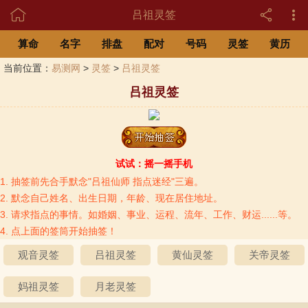

吕祖灵签
算命
名字
排盘
配对
号码
灵签
黄历
当前位置：
易测网
>
灵签
>
吕祖灵签
吕祖灵签
试试：摇一摇手机
1. 抽签前先合手默念"吕祖仙师 指点迷经"三遍。
2. 默念自己姓名、出生日期，年龄、现在居住地址。
3. 请求指点的事情。如婚姻、事业、运程、流年、工作、财运......等。
4. 点上面的签筒开始抽签！
观音灵签
吕祖灵签
黄仙灵签
关帝灵签
妈祖灵签
月老灵签