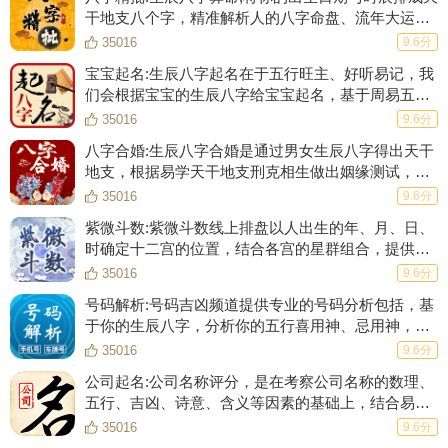
干地支八个字，精准解析人的八字命盘、流年大运、
五行强弱、婚姻爱情、事业财运等等！
35016
9.6分
宝宝起名:生辰八字起名在于五行旺主、好听易记，我
们会根据宝宝的生辰八字给宝宝起名，基于周易五格
数理起一个数理大吉的名字，根据生肖起名的原则起
35016
9.6分
一个符合生肖的好名字。
八字合婚:生辰八字合婚是通过男女生辰八字得出天干
地支，根据易学天干地支刑克相生做出姻缘测试，合
八字、测姻缘，给你一份专业、完整的合婚结果。
35016
9.6分
紫微斗数:紫微斗数线上排盘以人出生的年、月、日、
时确定十二宫的位置，结合各宫的星群组合，提供
108种斗数格局并辅以详细的解释，分析一生流年大
35016
9.6分
运。
号码解析:号码吉凶频道提供专业的号码分析包括，基
于你的生辰八字，分析你的五行喜用神、忌用神，并
结合81数理分析号码对于你的潜在意义。
35016
9.6分
公司起名:公司名称评分，是在考察公司名称的数理、
五行、吉凶、诗意、含义等因素的基础上，结合易经
的“像”，“数”理论，对公司名称进行全方位的评分。
35016
9.6分