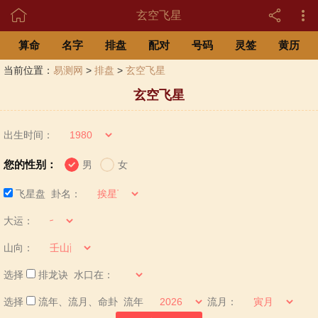

玄空飞星
算命
名字
排盘
配对
号码
灵签
黄历
当前位置：
易测网
>
排盘
>
玄空飞星
玄空飞星
出生时间：
您的性别：
男
女
飞星盘 卦名：
大运：
山向：
选择
排龙诀 水口在：
选择
流年、流月、命卦 流年
流月：