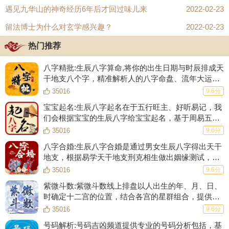
遇见九华山的神奇经历6年后才回过味儿来
2022-02-23
留法博士为什么对玄学感兴趣？
2022-02-23
热门推荐
八字精批:生辰八字算命,将你的出生日期与时辰排成天
干地支八个字，精准解析人的八字命盘、流年大运、
五行强弱、婚姻爱情、事业财运等等！
35016
9.6分
宝宝起名:生辰八字起名在于五行旺主、好听易记，我
们会根据宝宝的生辰八字给宝宝起名，基于周易五格
数理起一个数理大吉的名字，根据生肖起名的原则起
35016
9.6分
一个符合生肖的好名字。
八字合婚:生辰八字合婚是通过男女生辰八字得出天干
地支，根据易学天干地支刑克相生做出姻缘测试，合
八字、测姻缘，给你一份专业、完整的合婚结果。
35016
9.6分
紫微斗数:紫微斗数线上排盘以人出生的年、月、日、
时确定十二宫的位置，结合各宫的星群组合，提供
108种斗数格局并辅以详细的解释，分析一生流年大
35016
9.6分
运。
号码解析:号码吉凶频道提供专业的号码分析包括，基