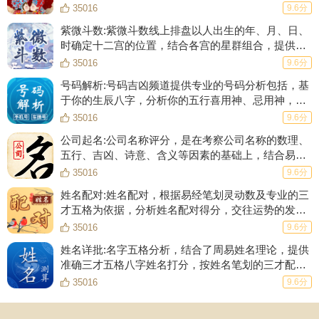
八字、测姻缘，给你一份专业、完整的合婚结果。
35016
9.6分
紫微斗数:紫微斗数线上排盘以人出生的年、月、日、
时确定十二宫的位置，结合各宫的星群组合，提供
108种斗数格局并辅以详细的解释，分析一生流年大
35016
9.6分
运。
号码解析:号码吉凶频道提供专业的号码分析包括，基
于你的生辰八字，分析你的五行喜用神、忌用神，并
结合81数理分析号码对于你的潜在意义。
35016
9.6分
公司起名:公司名称评分，是在考察公司名称的数理、
五行、吉凶、诗意、含义等因素的基础上，结合易经
的“像”，“数”理论，对公司名称进行全方位的评分。
35016
9.6分
姓名配对:姓名配对，根据易经笔划灵动数及专业的三
才五格为依据，分析姓名配对得分，交往运势的发
展。姓名配对测试，为婚姻白头偕老保驾护航。
35016
9.6分
姓名详批:名字五格分析，结合了周易姓名理论，提供
准确三才五格八字姓名打分，按姓名笔划的三才配置
吉凶，不仅将姓名与五格数理进行匹配，还判断了姓
35016
9.6分
名的书写难度、阴平阳仄等信息定义是否为一个完美
的名字。