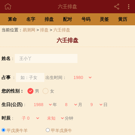

六壬排盘
算命
名字
排盘
配对
号码
灵签
黄历
当前位置：
易测网
>
排盘
>
六壬排盘
六壬排盘
姓名
：
占事
：
出生时间：
您的性别：
男
女
生日(公历)
：
年
月
日
时辰
：
分钟
甲戊庚牛羊
甲羊戊庚牛