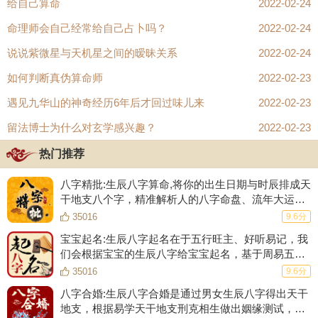
给自己算命
2022-02-24
命理师会自己经常给自己占卜吗？
2022-02-24
说说紫微星与天机星之间的暧昧关系
2022-02-24
如何判断真伪算命师
2022-02-23
遇见九华山的神奇经历6年后才回过味儿来
2022-02-23
留法博士为什么对玄学感兴趣？
2022-02-23
热门推荐
八字精批:生辰八字算命,将你的出生日期与时辰排成天
干地支八个字，精准解析人的八字命盘、流年大运、
五行强弱、婚姻爱情、事业财运等等！
35016
9.6分
宝宝起名:生辰八字起名在于五行旺主、好听易记，我
们会根据宝宝的生辰八字给宝宝起名，基于周易五格
数理起一个数理大吉的名字，根据生肖起名的原则起
35016
9.6分
一个符合生肖的好名字。
八字合婚:生辰八字合婚是通过男女生辰八字得出天干
地支，根据易学天干地支刑克相生做出姻缘测试，合