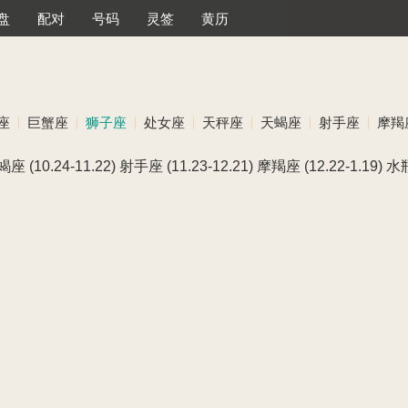
盘
配对
号码
灵签
黄历
座
巨蟹座
狮子座
处女座
天秤座
天蝎座
射手座
摩羯
蝎座
(10.24-11.22)
射手座
(11.23-12.21)
摩羯座
(12.22-1.19)
水