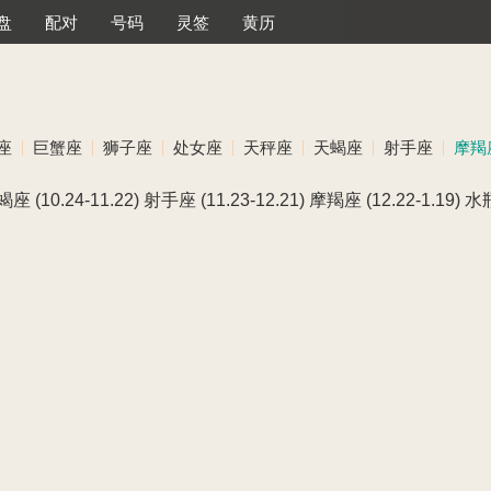
盘
配对
号码
灵签
黄历
座
巨蟹座
狮子座
处女座
天秤座
天蝎座
射手座
摩羯
蝎座
(10.24-11.22)
射手座
(11.23-12.21)
摩羯座
(12.22-1.19)
水