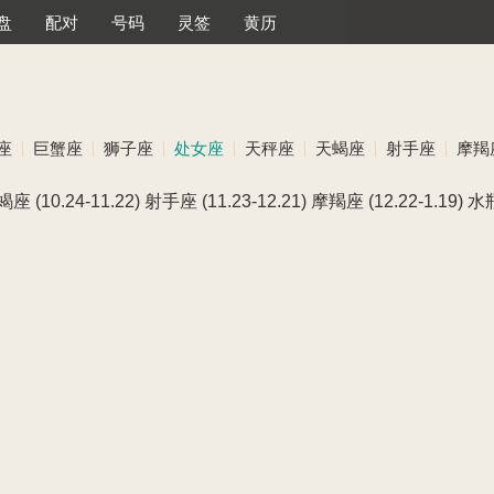
盘
配对
号码
灵签
黄历
座
巨蟹座
狮子座
处女座
天秤座
天蝎座
射手座
摩羯
蝎座
(10.24-11.22)
射手座
(11.23-12.21)
摩羯座
(12.22-1.19)
水