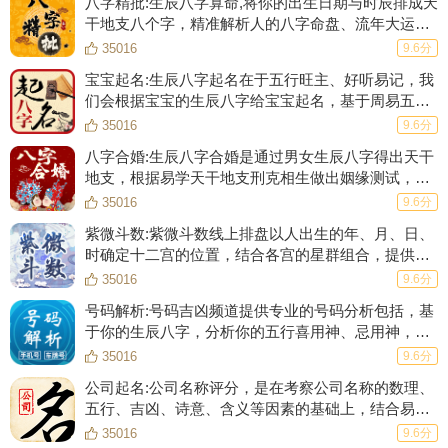
八字精批:生辰八字算命,将你的出生日期与时辰排成天
干地支八个字，精准解析人的八字命盘、流年大运、
五行强弱、婚姻爱情、事业财运等等！
35016
9.6分
宝宝起名:生辰八字起名在于五行旺主、好听易记，我
们会根据宝宝的生辰八字给宝宝起名，基于周易五格
数理起一个数理大吉的名字，根据生肖起名的原则起
35016
9.6分
一个符合生肖的好名字。
八字合婚:生辰八字合婚是通过男女生辰八字得出天干
地支，根据易学天干地支刑克相生做出姻缘测试，合
八字、测姻缘，给你一份专业、完整的合婚结果。
35016
9.6分
紫微斗数:紫微斗数线上排盘以人出生的年、月、日、
时确定十二宫的位置，结合各宫的星群组合，提供
108种斗数格局并辅以详细的解释，分析一生流年大
35016
9.6分
运。
号码解析:号码吉凶频道提供专业的号码分析包括，基
于你的生辰八字，分析你的五行喜用神、忌用神，并
结合81数理分析号码对于你的潜在意义。
35016
9.6分
公司起名:公司名称评分，是在考察公司名称的数理、
五行、吉凶、诗意、含义等因素的基础上，结合易经
的“像”，“数”理论，对公司名称进行全方位的评分。
35016
9.6分