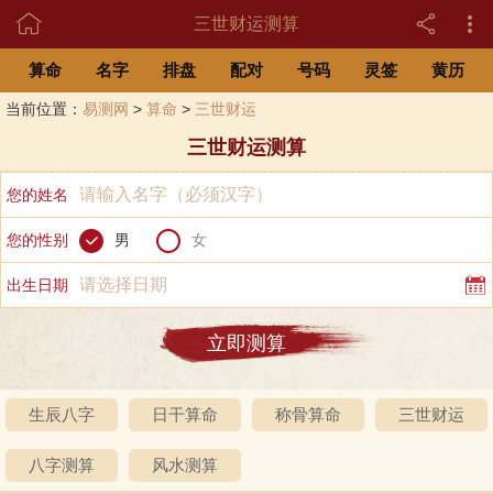

三世财运测算
算命
名字
排盘
配对
号码
灵签
黄历
当前位置：
易测网
>
算命
>
三世财运
三世财运测算
您的姓名
您的性别
男
女
出生日期
生辰八字
日干算命
称骨算命
三世财运
八字测算
风水测算